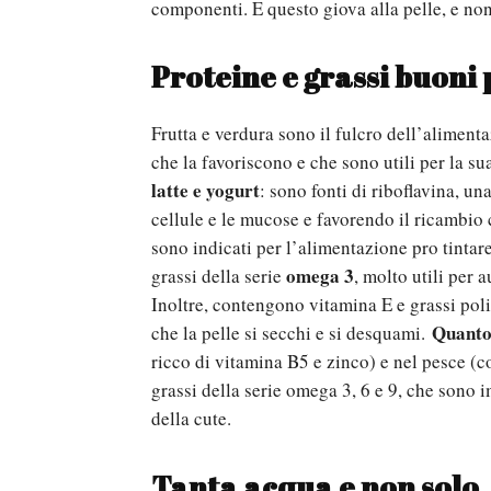
componenti. E questo giova alla pelle, e no
Proteine e grassi
buoni p
Frutta e verdura sono il fulcro dell’aliment
che la favoriscono e che sono utili per la su
latte e yogurt
: sono fonti di riboflavina, u
cellule e le mucose e favorendo il ricambio 
sono indicati per l’alimentazione pro tintare
omega 3
grassi della serie
, molto utili per 
Inoltre, contengono vitamina E e grassi poli
Quanto 
che la pelle si secchi e si desquami.
ricco di vitamina B5 e zinco) e nel pesce (c
grassi della serie omega 3, 6 e 9, che sono 
della cute.
Tanta acqua e non solo