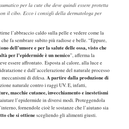
raumatico per la cute che deve quindi essere protetta
con il cibo. Ecco i consigli della dermatologa per
rtirne l’abbraccio caldo sulla pelle e vedere come la
 che fa sembrare subito più radiose e belle. “Eppure,
 tono dell’umore e per la salute delle ossa, visto che
altà per l’epidermide è un nemico
”, afferma la
eve essere affrontato.
Esposta al calore, alla luce e
isidratazione e dall’accelerazione del naturale processo
A partire dalla produzione di
i meccanismi di difesa.
zione naturale contro i raggi UV. E, infatti,
ure, macchie cutanee, invecchiamento e inestetismi
o aiutare l’epidermide in diversi modi. Proteggendola
’interno, fornendole cioè le sostanze che l’aiutano sia
tto che si ottiene
scegliendo gli alimenti giusti.