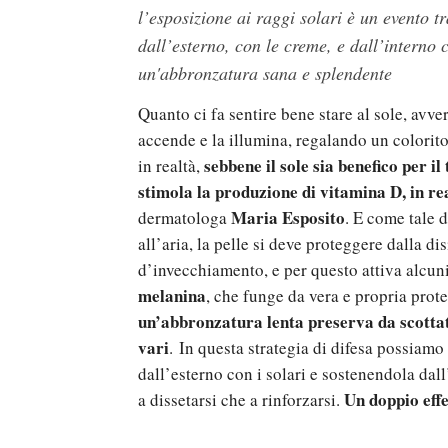
l’esposizione ai raggi solari è un evento t
dall’esterno, con le creme, e dall’interno 
un'abbronzatura sana e splendente
Quanto ci fa sentire bene stare al sole, avve
accende e la illumina, regalando un colorito
sebbene il sole sia benefico per il
in realtà,
stimola la produzione di vitamina D, in re
Maria Esposito
dermatologa
. E come tale d
all’aria, la pelle si deve proteggere dalla d
d’invecchiamento, e per questo attiva alcun
melanina
, che funge da vera e propria prote
un’abbronzatura lenta preserva da scottat
vari
. In questa strategia di difesa possiam
dall’esterno con i solari e sostenendola dall
Un doppio effe
a dissetarsi che a rinforzarsi.