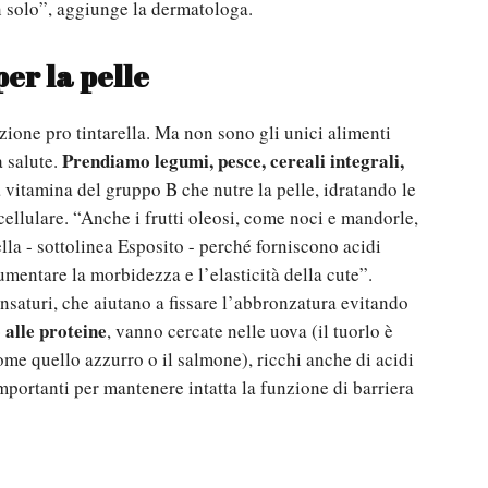
n solo”, aggiunge la dermatologa.
er la pelle
azione pro tintarella. Ma non sono gli unici alimenti
Prendiamo legumi, pesce, cereali integrali,
a salute.
na vitamina del gruppo B che nutre la pelle, idratando le
cellulare. “Anche i frutti oleosi, come noci e mandorle,
lla - sottolinea Esposito - perché forniscono acidi
aumentare la morbidezza e l’elasticità della cute”.
nsaturi, che aiutano a fissare l’abbronzatura evitando
alle proteine
, vanno cercate nelle uova (il tuorlo è
ome quello azzurro o il salmone), ricchi anche di acidi
importanti per mantenere intatta la funzione di barriera