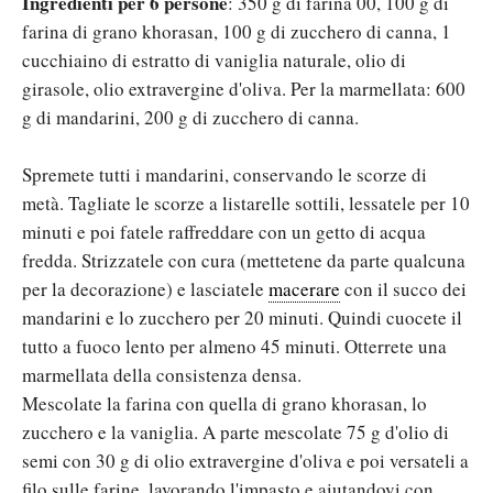
Ingredienti per 6 persone
: 350 g di farina 00, 100 g di
farina di grano khorasan, 100 g di zucchero di canna, 1
cucchiaino di estratto di vaniglia naturale, olio di
girasole, olio extravergine d'oliva. Per la marmellata: 600
g di mandarini, 200 g di zucchero di canna.
Spremete tutti i mandarini, conservando le scorze di
metà. Tagliate le scorze a listarelle sottili, lessatele per 10
minuti e poi fatele raffreddare con un getto di acqua
fredda. Strizzatele con cura (mettetene da parte qualcuna
per la decorazione) e lasciatele
macerare
con il succo dei
mandarini e lo zucchero per 20 minuti. Quindi cuocete il
tutto a fuoco lento per almeno 45 minuti. Otterrete una
marmellata della consistenza densa.
Mescolate la farina con quella di grano khorasan, lo
zucchero e la vaniglia. A parte mescolate 75 g d'olio di
semi con 30 g di olio extravergine d'oliva e poi versateli a
filo sulle farine, lavorando l'impasto e aiutandovi con