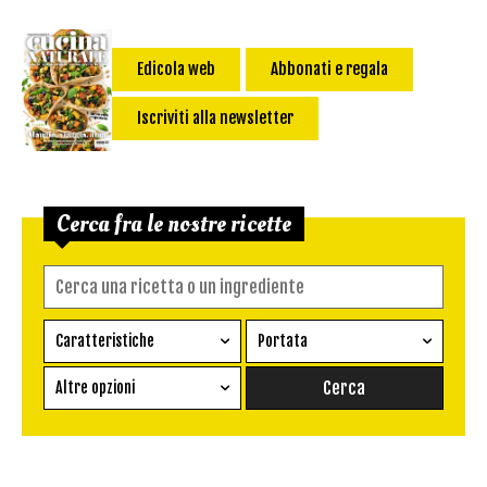
Edicola web
Abbonati e regala
Iscriviti alla newsletter
Cerca fra le nostre ricette
Caratteristiche
Portata
Ricetta vegetariana
Antipasto
Altre opzioni
Senza glutine
Conserva
Difficoltà
Senza latte e derivati
Contorno
senza uova
Dessert