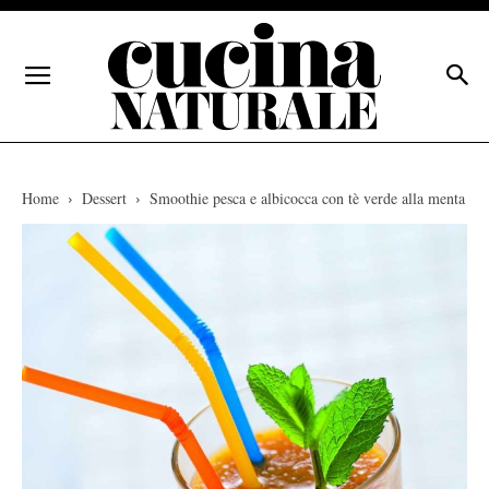
Home
Dessert
Smoothie pesca e albicocca con tè verde alla menta