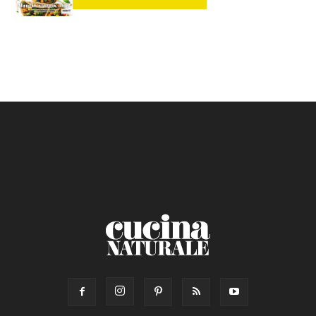
Calorie max (kcal):
Secondo
Torta salata
Ricetta di: