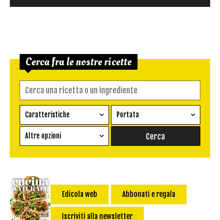
Cerca fra le nostre ricette
Caratteristiche
Portata
Ricetta vegetariana
Antipasto
Altre opzioni
Senza glutine
Conserva
Difficoltà
Senza latte e derivati
Contorno
senza uova
Dessert
Impatto Glicemico:
Vegan
Pane
Edicola web
Abbonati e regala
Primo
Iscriviti alla newsletter
Salsa