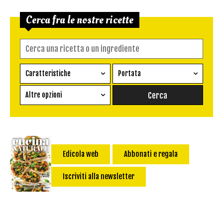
Cerca fra le nostre ricette
Caratteristiche
Portata
Ricetta vegetariana
Antipasto
Altre opzioni
Senza glutine
Conserva
Difficoltà
Senza latte e derivati
Contorno
senza uova
Dessert
Impatto Glicemico:
Vegan
Pane
Edicola web
Abbonati e regala
Primo
Iscriviti alla newsletter
Salsa
Calorie max (kcal):
Secondo
Torta salata