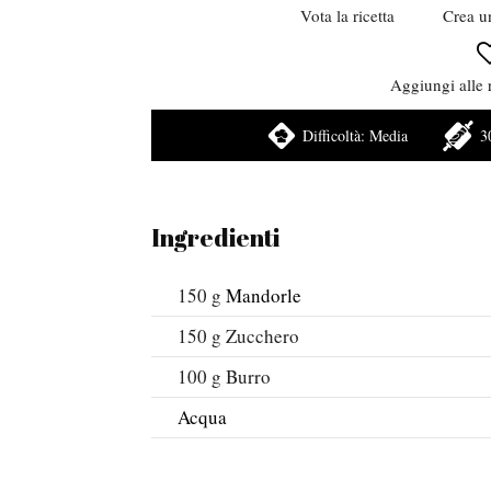
Vota la ricetta
Crea u
Aggiungi alle r
Difficoltà:
Media
3
Ingredienti
150
g
Mandorle
150
g
Zucchero
100
g
Burro
Acqua