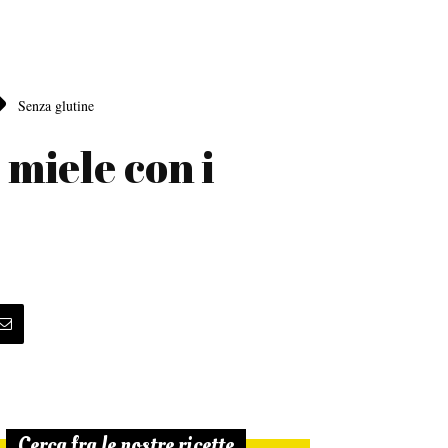
Senza glutine
 miele con i
Cerca fra le nostre ricette