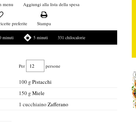
n menu
Aggiungi alla lista della spesa
icette preferite
Stampa
0 minuti
5 minuti
331 chilocalorie
Per
persone
100
g
Pistacchi
150
g
Miele
1
cucchiaino
Zafferano