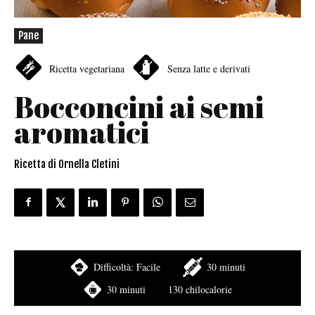
Pane
Ricetta vegetariana
Senza latte e derivati
Bocconcini ai semi
aromatici
Ricetta di Ornella Cletini
Difficoltà:
Facile
30 minuti
30 minuti
130 chilocalorie