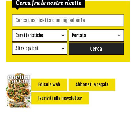
Cerca fra le nostre ricette
Caratteristiche
Portata
Ricetta vegetariana
Antipasto
Altre opzioni
Senza glutine
Conserva
Difficoltà
Senza latte e derivati
Contorno
senza uova
Dessert
Impatto Glicemico:
Vegan
Pane
Edicola web
Abbonati e regala
Primo
Iscriviti alla newsletter
Salsa
Calorie max (kcal):
Secondo
Torta salata
Ricetta di: