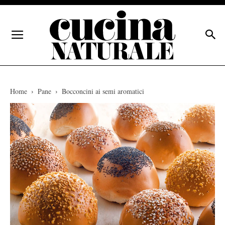
Home
Pane
Bocconcini ai semi aromatici