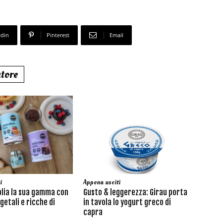
edin
Pinterest
Email
utore
i
Appena usciti
lia la sua gamma con
Gusto & leggerezza: Girau porta
getali e ricche di
in tavola lo yogurt greco di
capra