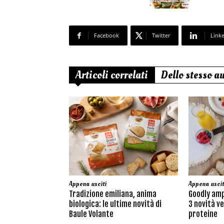
Facebook
Twitter
Link
Articoli correlati
Dello stesso a
Appena usciti
Appena uscit
Tradizione emiliana, anima
Goodly amp
biologica: le ultime novità di
3 novità ve
Baule Volante
proteine