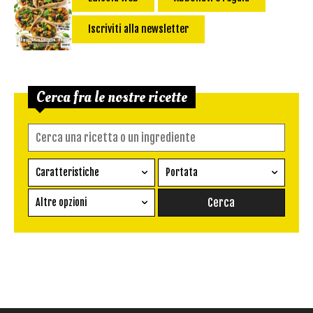
Iscriviti alla newsletter
Cerca fra le nostre ricette
Caratteristiche
Portata
Ricetta vegetariana
Antipasto
Altre opzioni
Senza glutine
Conserva
Difficoltà
Senza latte e derivati
Contorno
senza uova
Dessert
Impatto Glicemico:
Vegan
Pane
Primo