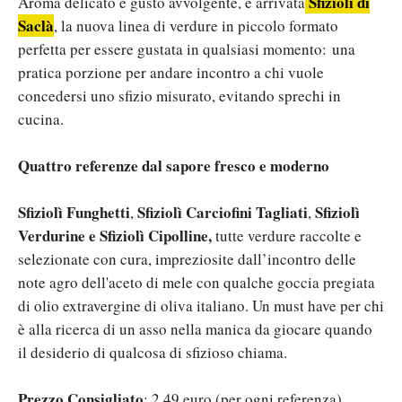
Sfiziolì di
Aroma delicato e gusto avvolgente, è arrivata
Saclà
, la nuova linea di verdure in piccolo formato
perfetta per essere gustata in qualsiasi momento: una
pratica porzione per andare incontro a chi vuole
concedersi uno sfizio misurato, evitando sprechi in
cucina.
Quattro referenze dal sapore fresco e moderno
Sfiziolì Funghetti
Sfiziolì Carciofini Tagliati
Sfiziolì
,
,
Verdurine e Sfiziolì Cipolline,
tutte verdure raccolte e
selezionate con cura, impreziosite dall’incontro delle
note agro dell'aceto di mele con qualche goccia pregiata
di olio extravergine di oliva italiano. Un must have per chi
è alla ricerca di un asso nella manica da giocare quando
il desiderio di qualcosa di sfizioso chiama.
Prezzo Consigliato
: 2,49 euro (per ogni referenza).