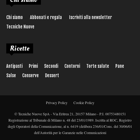
Chi siamo
Abbonati e regala
Iscriviti alla newsletter
Tecniche Nuove
Ricette
Antipasti
Primi
Secondi
Contorni
Torte salate
Pane
Salse
Conserve
Dessert
Privacy Policy
Cookie Policy
© Tecniche Nuove SpA - Via Eritrea 21, 20157 Milano - P.I. 00753480151
Registrazione al Tribunale di Milano n. 48 del 23/01/1989. Iscritta al ROC, Registro
degli Operatori della Comunicazione, al n. 6419 (delibera 236/01/Cons. del 30/06/01
dell’Autorità per le Garanzie nelle Comunicazioni