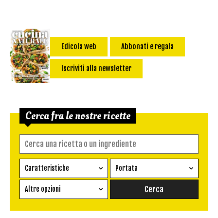
Edicola web
Abbonati e regala
Iscriviti alla newsletter
Cerca fra le nostre ricette
Caratteristiche
Portata
Ricetta vegetariana
Antipasto
Altre opzioni
Senza glutine
Conserva
Difficoltà
Senza latte e derivati
Contorno