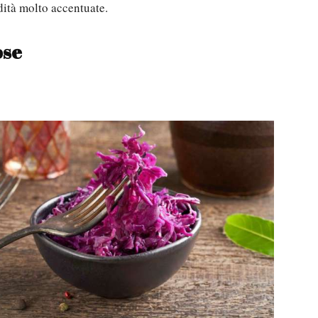
dità molto accentuate.
ose