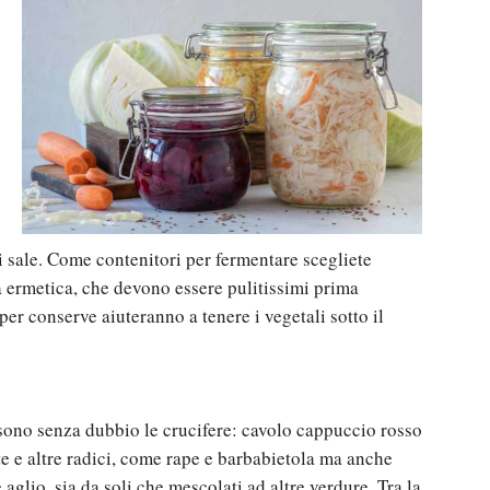
di sale. Come contenitori per fermentare scegliete
a ermetica, che devono essere pulitissimi prima
 per conserve aiuteranno a tenere i vegetali sotto il
 sono senza dubbio le crucifere: cavolo cappuccio rosso
ote e altre radici, come rape e barbabietola ma anche
 aglio, sia da soli che mescolati ad altre verdure. Tra la