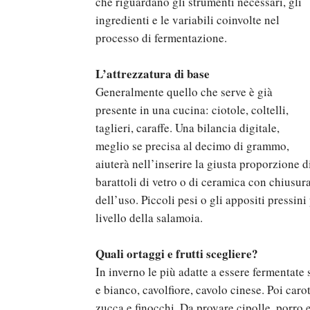
che riguardano gli strumenti necessari, gli
ingredienti e le variabili coinvolte nel
processo di fermentazione.
L’attrezzatura di base
Generalmente quello che serve è già
presente in una cucina: ciotole, coltelli,
taglieri, caraffe. Una bilancia digitale,
meglio se precisa al decimo di grammo,
aiuterà nell’inserire la giusta proporzione 
barattoli di vetro o di ceramica con chiusur
dell’uso. Piccoli pesi o gli appositi pressini
livello della salamoia.
Quali ortaggi e frutti scegliere?
In inverno le più adatte a essere fermentate
e bianco, cavolfiore, cavolo cinese. Poi car
zucca e finocchi. Da provare cipolle, porro e