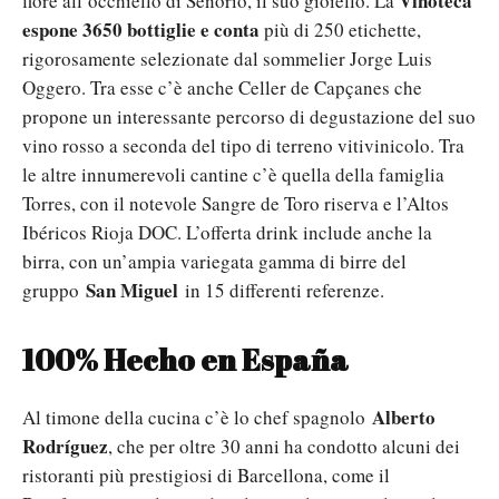
Vinoteca
fiore all’occhiello di Señorío, il suo gioiello. La
espone 3650 bottiglie e conta
più di 250 etichette,
rigorosamente selezionate dal sommelier Jorge Luis
Oggero. Tra esse c’è anche Celler de Capçanes che
propone un interessante percorso di degustazione del suo
vino rosso a seconda del tipo di terreno vitivinicolo. Tra
le altre innumerevoli cantine c’è quella della famiglia
Torres, con il notevole Sangre de Toro riserva e l’Altos
Ibéricos Rioja DOC. L’offerta drink include anche la
birra, con un’ampia variegata gamma di birre del
San Miguel
gruppo
in 15 differenti referenze.
100% Hecho en España
Alberto
Al timone della cucina c’è lo chef spagnolo
Rodríguez
, che per oltre 30 anni ha condotto alcuni dei
ristoranti più prestigiosi di Barcellona, come il