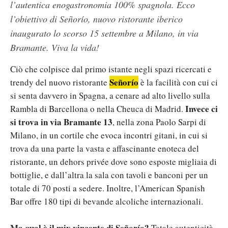
l’autentica enogastronomia 100% spagnola. Ecco
l’obiettivo di Señorío, nuovo ristorante iberico
inaugurato lo scorso 15 settembre a Milano, in via
Bramante. Viva la vida!
Ciò che colpisce dal primo istante negli spazi ricercati e
Señorío
trendy del nuovo ristorante
è la facilità con cui ci
si senta davvero in Spagna, a cenare ad alto livello sulla
Invece ci
Rambla di Barcellona o nella Cheuca di Madrid.
si trova in via Bramante 13
, nella zona Paolo Sarpi di
Milano, in un cortile che evoca incontri gitani, in cui si
trova da una parte la vasta e affascinante enoteca del
ristorante, un dehors privée dove sono esposte migliaia di
bottiglie, e dall’altra la sala con tavoli e banconi per un
totale di 70 posti a sedere. Inoltre, l’American Spanish
Bar offre 180 tipi di bevande alcoliche internazionali.
Ma qual è il mix vincente di Señorío?
Totale autenticità