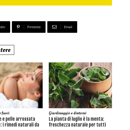
edin
Pinterest
Email
utore
e fuori
Giardinaggio e dintorni
 e pelle arrossata
La pianta di luglio è la menta:
e: i rimedi naturali da
freschezza naturale per tutti