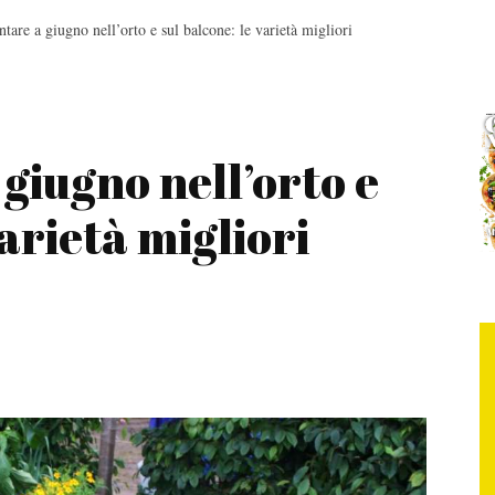
ntare a giugno nell’orto e sul balcone: le varietà migliori
giugno nell’orto e
varietà migliori