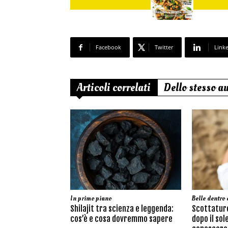
Facebook
Twitter
Link
Articoli correlati
Dello stesso a
In primo piano
Belle dentro 
Shilajit tra scienza e leggenda:
Scottature
cos’è e cosa dovremmo sapere
dopo il sol