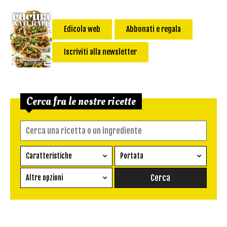
Edicola web
Abbonati e regala
Iscriviti alla newsletter
Cerca fra le nostre ricette
Caratteristiche
Portata
Ricetta vegetariana
Antipasto
Altre opzioni
Senza glutine
Conserva
Difficoltà
Senza latte e derivati
Contorno
senza uova
Dessert