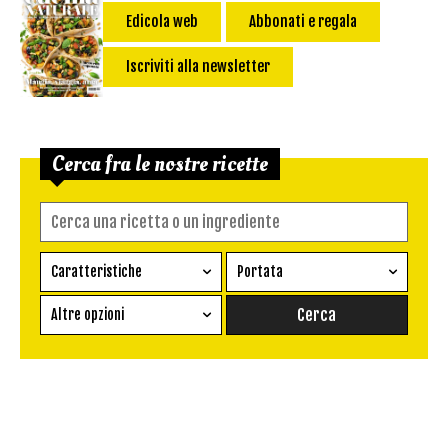
Edicola web
Abbonati e regala
Iscriviti alla newsletter
Cerca fra le nostre ricette
Caratteristiche
Portata
Ricetta vegetariana
Antipasto
Altre opzioni
Senza glutine
Conserva
Difficoltà
Senza latte e derivati
Contorno
senza uova
Dessert
Impatto Glicemico:
Vegan
Pane