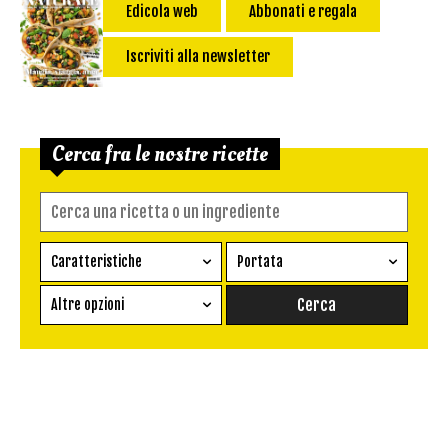
Edicola web
Abbonati e regala
Iscriviti alla newsletter
Cerca fra le nostre ricette
Caratteristiche
Portata
Ricetta vegetariana
Antipasto
Altre opzioni
Senza glutine
Conserva
Difficoltà
Senza latte e derivati
Contorno
senza uova
Dessert
Impatto Glicemico:
Vegan
Pane
Primo