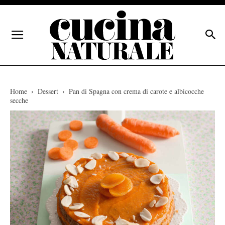
Home
Dessert
Pan di Spagna con crema di carote e albicocche
secche