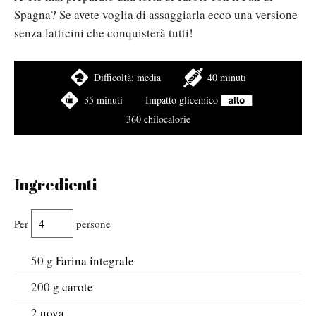
Spagna? Se avete voglia di assaggiarla ecco una versione
senza latticini che conquisterà tutti!
Difficoltà:
media
40 minuti
35 minuti
Impatto glicemico
360 chilocalorie
Ingredienti
Per
persone
50
g
Farina integrale
200
g
carote
2
uova