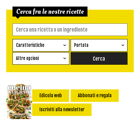
Cerca fra le nostre ricette
Caratteristiche
Portata
Ricetta vegetariana
Antipasto
Altre opzioni
Senza glutine
Conserva
Difficoltà
Senza latte e derivati
Contorno
senza uova
Dessert
Impatto Glicemico:
Vegan
Pane
Edicola web
Abbonati e regala
Primo
Iscriviti alla newsletter
Salsa
Calorie max (kcal):
Secondo
Torta salata
Ricetta di: