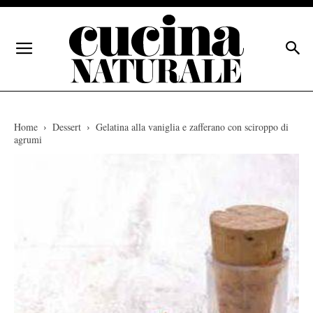
Home
Dessert
Gelatina alla vaniglia e zafferano con sciroppo di
agrumi