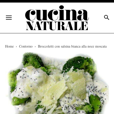
Home
Contorno
Broccoletti con salsina bianca alla noce moscata