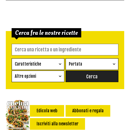
Cerca fra le nostre ricette
Caratteristiche
Portata
Ricetta vegetariana
Antipasto
Altre opzioni
Senza glutine
Conserva
Difficoltà
Senza latte e derivati
Contorno
senza uova
Dessert
Impatto Glicemico:
Vegan
Pane
Edicola web
Abbonati e regala
Primo
Iscriviti alla newsletter
Salsa