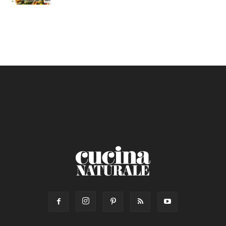
Calorie max (kcal):
Secondo
Torta salata
Ricetta di: