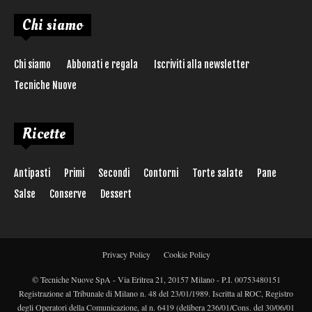
Chi siamo
Chi siamo
Abbonati e regala
Iscriviti alla newsletter
Tecniche Nuove
Ricette
Antipasti
Primi
Secondi
Contorni
Torte salate
Pane
Salse
Conserve
Dessert
Privacy Policy
Cookie Policy
© Tecniche Nuove SpA - Via Eritrea 21, 20157 Milano - P.I. 00753480151
Registrazione al Tribunale di Milano n. 48 del 23/01/1989. Iscritta al ROC, Registro
degli Operatori della Comunicazione, al n. 6419 (delibera 236/01/Cons. del 30/06/01