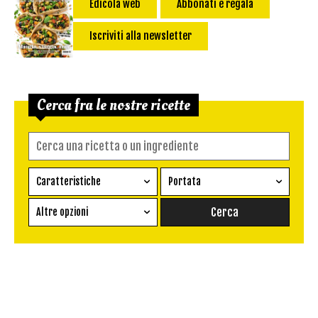
Edicola web
Abbonati e regala
Iscriviti alla newsletter
Cerca fra le nostre ricette
Caratteristiche
Portata
Ricetta vegetariana
Antipasto
Altre opzioni
Senza glutine
Conserva
Difficoltà
Senza latte e derivati
Contorno
senza uova
Dessert
Impatto Glicemico:
Vegan
Pane
Primo