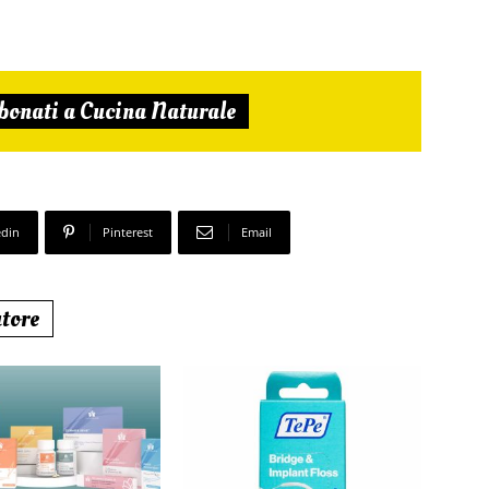
bonati a Cucina Naturale
edin
Pinterest
Email
utore