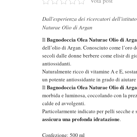
Vota post
Dall'esperienza dei ricercatori dell'istitu
Naturae Olio di Argan
Bagnodoccia Olea Naturae Olio di Arg
Il
dell’olio di Argan. Conosciuto come l’oro de
secoli dalle donne berbere come elisir di gi
antiossidanti.
Naturalmente ricco di vitamine A e E, sostanz
un potente antiossidante in grado di aiutare
Bagnodoccia Olea Naturae Olio di Argan
Il
morbida e luminosa, coccolando con la prezi
calde ed avvolgenti.
Particolarmente indicato per pelli secche e 
assicura una profonda idratazione
.
Confezione: 500 ml