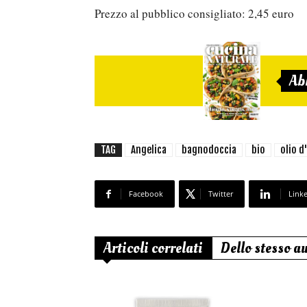
Prezzo al pubblico consigliato: 2,45 euro
Ab
TAG
Angelica
bagnodoccia
bio
olio d
Facebook
Twitter
Link
Articoli correlati
Dello stesso a