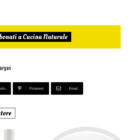
bonati a Cucina Naturale
'argan
edin
Pinterest
Email
utore