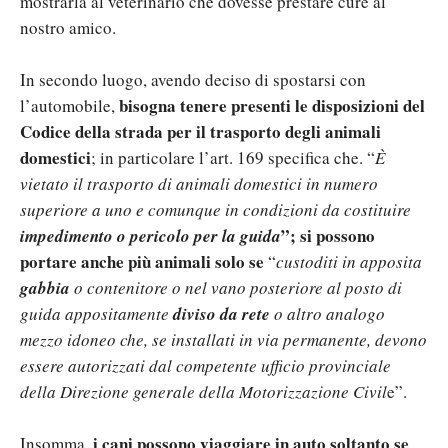
mostrarla al veterinario che dovesse prestare cure al
nostro amico.
In secondo luogo, avendo deciso di spostarsi con
bisogna tenere presenti le disposizioni del
l’automobile,
Codice della strada per il trasporto degli animali
domestici
; in particolare l’art. 169 specifica che. “
È
vietato il trasporto di animali domestici in numero
superiore a uno e comunque in condizioni da costituire
”; si possono
impedimento o pericolo per la guida
portare anche più animali solo se
“
custoditi in apposita
gabbia
o contenitore o nel vano posteriore al posto di
guida appositamente
diviso da rete
o altro analogo
mezzo idoneo che, se installati in via permanente, devono
essere autorizzati dal competente ufficio provinciale
della Direzione generale della Motorizzazione Civil
e”.
i cani possono viaggiare in auto soltanto se
Insomma,