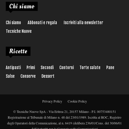
Chi siamo
Chi siamo
Abbonati e regala
Iscriviti alla newsletter
Tecniche Nuove
Ricette
Antipasti
Primi
Secondi
Contorni
Torte salate
Pane
Salse
Conserve
Dessert
Privacy Policy
Cookie Policy
© Tecniche Nuove SpA - Via Eritrea 21, 20157 Milano - P.I. 00753480151
Registrazione al Tribunale di Milano n. 48 del 23/01/1989. Iscritta al ROC, Registro
degli Operatori della Comunicazione, al n. 6419 (delibera 236/01/Cons. del 30/06/01
dell’Autorità per le Garanzie nelle Comunicazioni