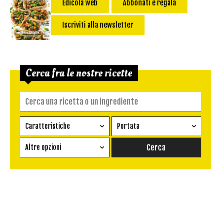
Edicola web
Abbonati e regala
Iscriviti alla newsletter
Cerca fra le nostre ricette
Caratteristiche
Portata
Ricetta vegetariana
Antipasto
Altre opzioni
Senza glutine
Conserva
Difficoltà
Senza latte e derivati
Contorno
senza uova
Dessert
Impatto Glicemico:
Vegan
Pane
Primo