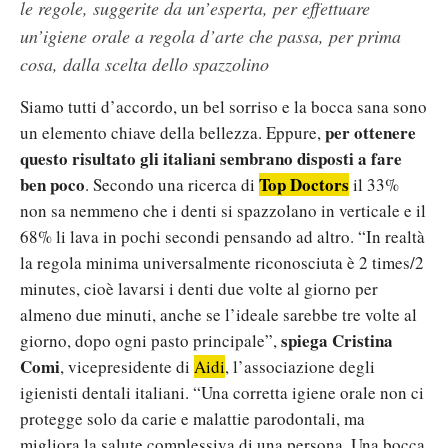
le regole, suggerite da un’esperta, per effettuare
un’igiene orale a regola d’arte che passa, per prima
cosa, dalla scelta dello spazzolino
Siamo tutti d’accordo, un bel sorriso e la bocca sana sono
per ottenere
un elemento chiave della bellezza. Eppure,
questo risultato gli italiani sembrano disposti a fare
ben poco
Top Doctors
. Secondo una ricerca di
il 33%
non sa nemmeno che i denti si spazzolano in verticale e il
68% li lava in pochi secondi pensando ad altro. “In realtà
la regola minima universalmente riconosciuta è 2 times/2
minutes, cioè lavarsi i denti due volte al giorno per
almeno due minuti, anche se l’ideale sarebbe tre volte al
spiega Cristina
giorno, dopo ogni pasto principale”,
Comi
, vicepresidente di
Aidi
, l’associazione degli
igienisti dentali italiani. “Una corretta igiene orale non ci
protegge solo da carie e malattie parodontali, ma
migliora la salute complessiva di una persona. Una bocca