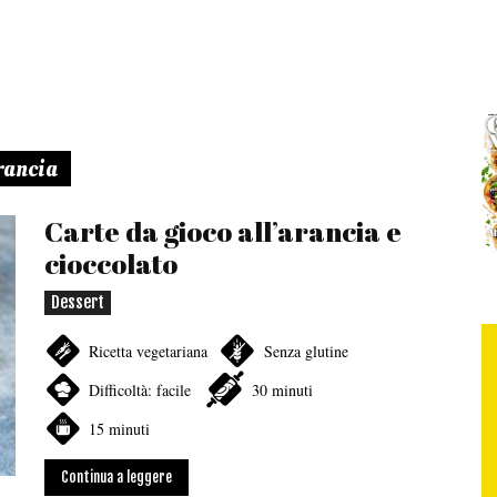
a
arancia
Carte da gioco all’arancia e
cioccolato
Dessert
Ricetta vegetariana
Senza glutine
Difficoltà: facile
30 minuti
15 minuti
Continua a leggere