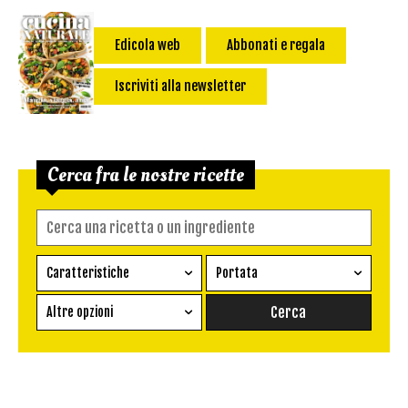
Edicola web
Abbonati e regala
Iscriviti alla newsletter
Cerca fra le nostre ricette
Caratteristiche
Portata
Ricetta vegetariana
Antipasto
Altre opzioni
Senza glutine
Conserva
Difficoltà
Senza latte e derivati
Contorno
senza uova
Dessert