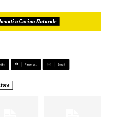
bonati a Cucina Naturale
edin
Pinterest
Email
utore