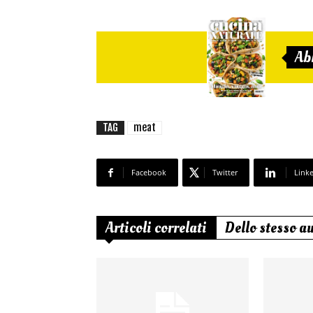
Ab
TAG
meat
Facebook
Twitter
Link
Articoli correlati
Dello stesso a