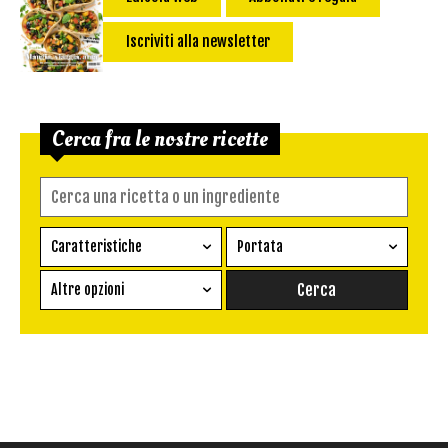
Iscriviti alla newsletter
Cerca fra le nostre ricette
Caratteristiche
Portata
Ricetta vegetariana
Antipasto
Altre opzioni
Senza glutine
Conserva
Difficoltà
Senza latte e derivati
Contorno
senza uova
Dessert
Impatto Glicemico:
Vegan
Pane
Primo