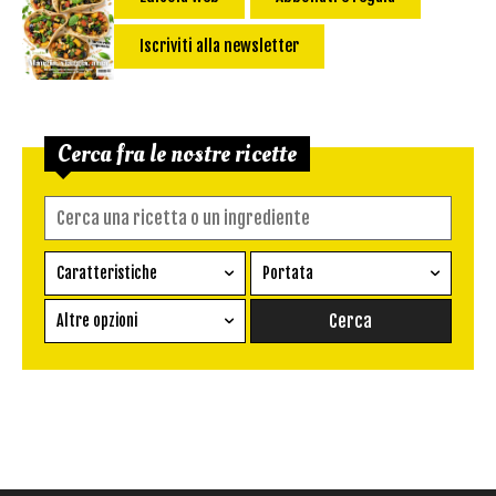
Iscriviti alla newsletter
Cerca fra le nostre ricette
Caratteristiche
Portata
Ricetta vegetariana
Antipasto
Altre opzioni
Senza glutine
Conserva
Difficoltà
Senza latte e derivati
Contorno
senza uova
Dessert
Impatto Glicemico:
Vegan
Pane
Primo