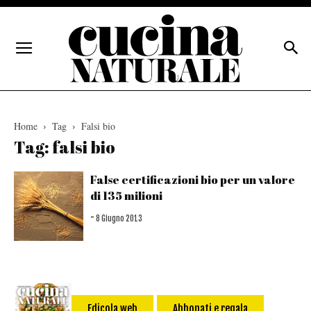
Home
Tag
Falsi bio
Tag: falsi bio
False certificazioni bio per un valore
di 135 milioni
-
8 Giugno 2013
Edicola web
Abbonati e regala