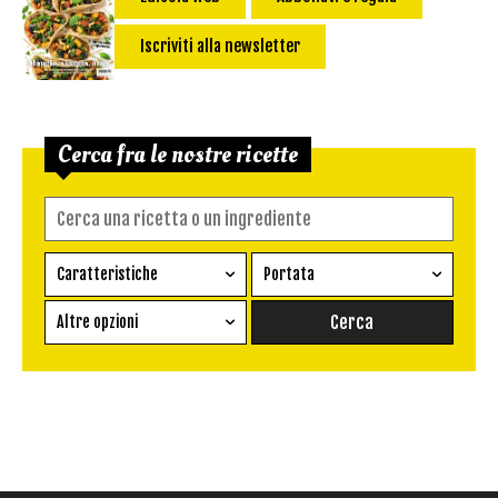
Iscriviti alla newsletter
Cerca fra le nostre ricette
Caratteristiche
Portata
Ricetta vegetariana
Antipasto
Altre opzioni
Senza glutine
Conserva
Difficoltà
Senza latte e derivati
Contorno
senza uova
Dessert
Impatto Glicemico:
Vegan
Pane
Primo