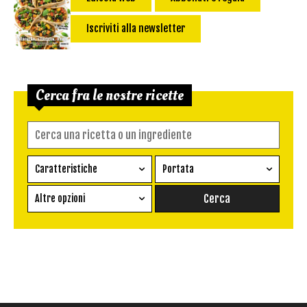
Iscriviti alla newsletter
Cerca fra le nostre ricette
Caratteristiche
Portata
Ricetta vegetariana
Antipasto
Altre opzioni
Senza glutine
Conserva
Difficoltà
Senza latte e derivati
Contorno
senza uova
Dessert
Impatto Glicemico:
Vegan
Pane
Primo