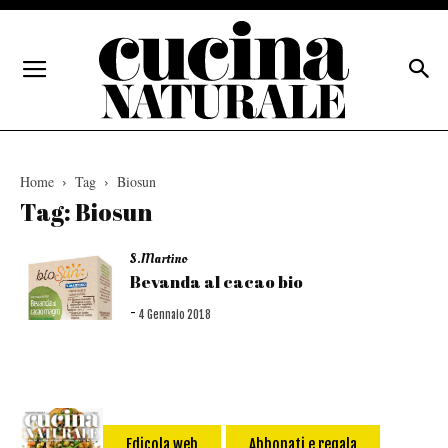
Home
Tag
Biosun
Tag: Biosun
S.Martino
Bevanda al cacao bio
-
4 Gennaio 2018
Edicola web
Abbonati e regala