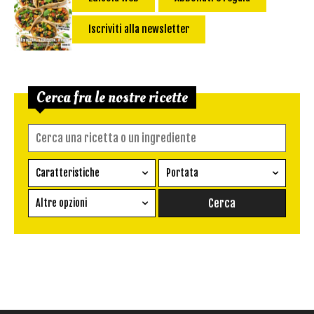
Iscriviti alla newsletter
Cerca fra le nostre ricette
Caratteristiche
Portata
Ricetta vegetariana
Antipasto
Altre opzioni
Senza glutine
Conserva
Difficoltà
Senza latte e derivati
Contorno
senza uova
Dessert
Impatto Glicemico:
Vegan
Pane
Primo