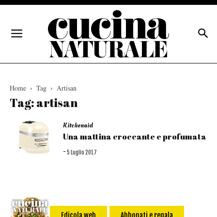
Home
Tag
Artisan
Tag: artisan
Kitchenaid
Una mattina croccante e profumata
-
5 Luglio 2017
Edicola web
Abbonati e regala