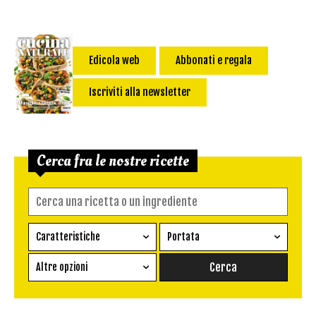
Edicola web
Abbonati e regala
Iscriviti alla newsletter
Cerca fra le nostre ricette
Caratteristiche
Portata
Ricetta vegetariana
Antipasto
Altre opzioni
Senza glutine
Conserva
Difficoltà
Senza latte e derivati
Contorno