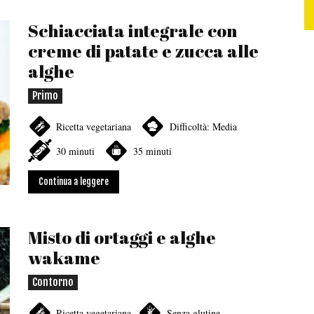
Schiacciata integrale con
creme di patate e zucca alle
alghe
Primo
Ricetta vegetariana
Difficoltà: Media
30 minuti
35 minuti
Continua a leggere
Misto di ortaggi e alghe
wakame
Contorno
Ricetta vegetariana
Senza glutine