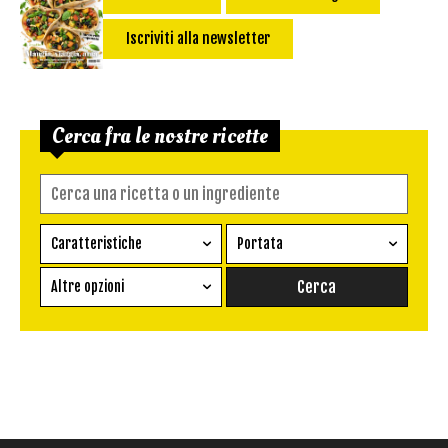
Iscriviti alla newsletter
Cerca fra le nostre ricette
Caratteristiche
Portata
Ricetta vegetariana
Antipasto
Altre opzioni
Senza glutine
Conserva
Difficoltà
Senza latte e derivati
Contorno
senza uova
Dessert
Impatto Glicemico:
Vegan
Pane
Primo