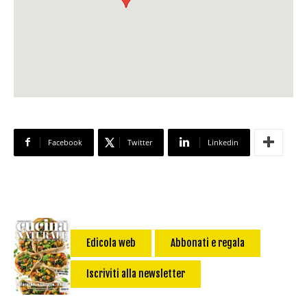
Facebook
Twitter
Linkedin
Edicola web
Abbonati e regala
Iscriviti alla newsletter