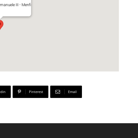
manuele III - Menfi
edin
Pinterest
Email