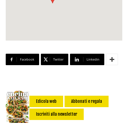
Facebook
Twitter
Linkedin
Edicola web
Abbonati e regala
Iscriviti alla newsletter