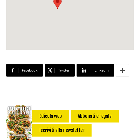
Facebook
Twitter
Linkedin
Edicola web
Abbonati e regala
Iscriviti alla newsletter