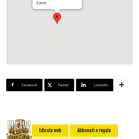
Eventi
Facebook
Twitter
Linkedin
Edicola web
Abbonati e regala