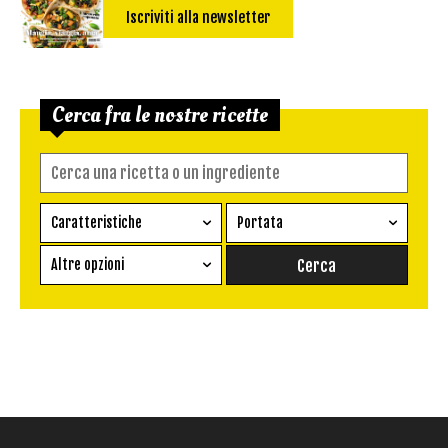
Iscriviti alla newsletter
Cerca fra le nostre ricette
Caratteristiche
Portata
Ricetta vegetariana
Antipasto
Altre opzioni
Senza glutine
Conserva
Difficoltà
Senza latte e derivati
Contorno
senza uova
Dessert
Impatto Glicemico:
Vegan
Pane
Primo
Salsa