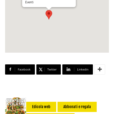
Eventi
Facebook
Twitter
Linkedin
Edicola web
Abbonati e regala