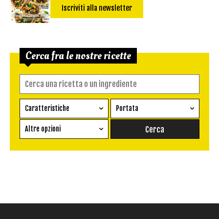
Iscriviti alla newsletter
Cerca fra le nostre ricette
Caratteristiche
Portata
Ricetta vegetariana
Antipasto
Altre opzioni
Senza glutine
Conserva
Difficoltà
Senza latte e derivati
Contorno
senza uova
Dessert
Impatto Glicemico:
Vegan
Pane
Primo
Salsa