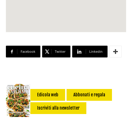
Facebook
Twitter
Linkedin
Edicola web
Abbonati e regala
Iscriviti alla newsletter