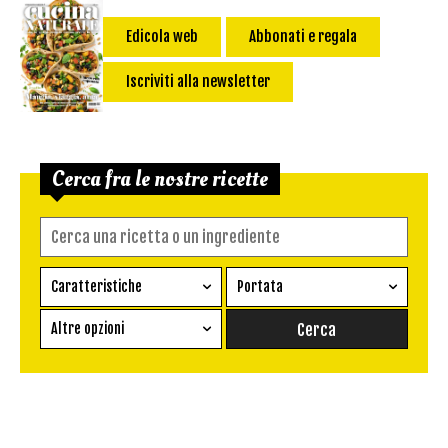
Edicola web
Abbonati e regala
Iscriviti alla newsletter
Cerca fra le nostre ricette
Caratteristiche
Portata
Ricetta vegetariana
Antipasto
Altre opzioni
Senza glutine
Conserva
Difficoltà
Senza latte e derivati
Contorno
senza uova
Dessert
Impatto Glicemico:
Vegan
Pane