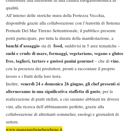
contribuire alla diffusione di una cultura enogastronomica di
qualità.
All’interno delle storiche mura della Fortezza Vecchia,
disponibile grazie alla collaborazione con l’Autorità di Sistema
Portuale Del Mar Tirreno Settentrionale, il pubblico presente
potrà partecipare, per tutta la durata della manifestazione, a
banchi d’assaggio
food,
sia di
suddivisi in 5 aree tematiche –
sushi e crudo di mare, formaggi, vegetariano, vegano e glutee
free, taglieri, tartare e gustosi panini gourmet
vino
– che di
,
con la presenza dei produttori, pronti a raccontare il proprio
lavoro e i frutti della loro terra.
venerdì 24 e domenica 26 giugno, gli chef presenti si
I
noltre,
alterneranno in una significativa staffetta di gusto
, per la
realizzazione di piatti stellati, a cui saranno abbinati tre diversi
vini, alla ricerca dell’abbinamento perfetto, grazie alla
collaborazione di altrettanti sommelier, enologi e giornalisti di
settore.
www.mangiarebeneberebene.it