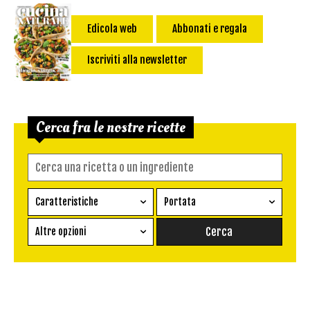
Edicola web
Abbonati e regala
Iscriviti alla newsletter
Cerca fra le nostre ricette
Caratteristiche
Portata
Ricetta vegetariana
Antipasto
Altre opzioni
Senza glutine
Conserva
Difficoltà
Senza latte e derivati
Contorno
senza uova
Dessert
Impatto Glicemico:
Vegan
Pane