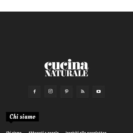
Primo
Salsa
Calorie max (kcal):
Secondo
Torta salata
Ricetta di:
Chi siamo