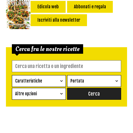
Edicola web
Abbonati e regala
Iscriviti alla newsletter
Cerca fra le nostre ricette
Caratteristiche
Portata
Ricetta vegetariana
Antipasto
Altre opzioni
Senza glutine
Conserva
Difficoltà
Senza latte e derivati
Contorno
senza uova
Dessert
Impatto Glicemico:
Vegan
Pane