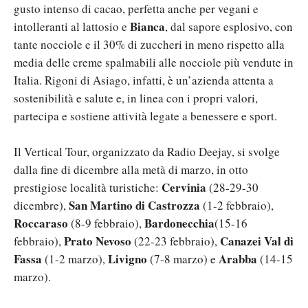
gusto intenso di cacao, perfetta anche per vegani e
Bianca
intolleranti al lattosio e
, dal sapore esplosivo, con
tante nocciole e il 30% di zuccheri in meno rispetto alla
media delle creme spalmabili alle nocciole più vendute in
Italia. Rigoni di Asiago, infatti, è un’azienda attenta a
sostenibilità e salute e, in linea con i propri valori,
partecipa e sostiene attività legate a benessere e sport.
Il Vertical Tour, organizzato da Radio Deejay, si svolge
dalla fine di dicembre alla metà di marzo, in otto
Cervinia
prestigiose località turistiche:
(28-29-30
San Martino di Castrozza
dicembre),
(1-2 febbraio),
Roccaraso
Bardonecchia
(8-9 febbraio),
(15-16
Prato Nevoso
Canazei Val di
febbraio),
(22-23 febbraio),
Fassa
Livigno
Arabba
(1-2 marzo),
(7-8 marzo) e
(14-15
marzo).