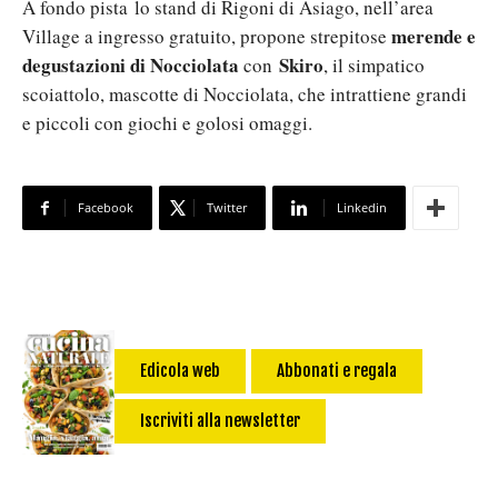
A fondo pista lo stand di Rigoni di Asiago, nell’area
merende e
Village a ingresso gratuito, propone strepitose
degustazioni di Nocciolata
Skiro
con
, il simpatico
scoiattolo, mascotte di Nocciolata, che intrattiene grandi
e piccoli con giochi e golosi omaggi.
Facebook
Twitter
Linkedin
Edicola web
Abbonati e regala
Iscriviti alla newsletter