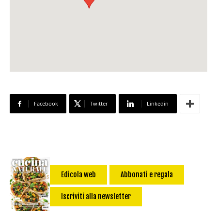
Facebook
Twitter
Linkedin
Edicola web
Abbonati e regala
Iscriviti alla newsletter