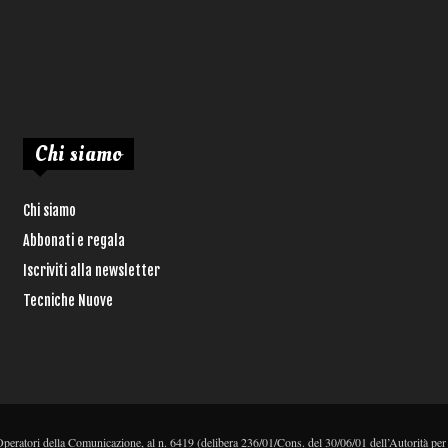
Chi siamo
Chi siamo
Abbonati e regala
Iscriviti alla newsletter
Tecniche Nuove
 Operatori della Comunicazione, al n. 6419 (delibera 236/01/Cons. del 30/06/01 dell’Autorità pe