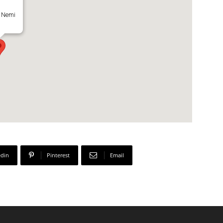
 Nemi
edin
Pinterest
Email