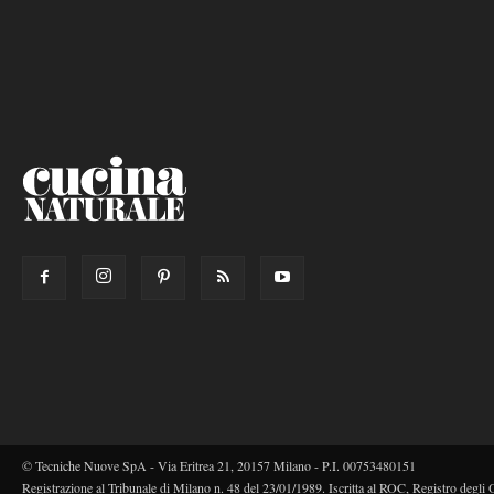
© Tecniche Nuove SpA - Via Eritrea 21, 20157 Milano - P.I. 00753480151
Registrazione al Tribunale di Milano n. 48 del 23/01/1989. Iscritta al ROC, Registro degli